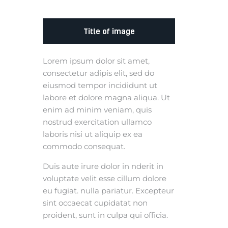
Title of image
Lorem ipsum dolor sit amet,
consectetur adipis elit, sed do
eiusmod tempor incididunt ut
labore et dolore magna aliqua. Ut
enim ad minim veniam, quis
nostrud exercitation ullamco
laboris nisi ut aliquip ex ea
commodo consequat.
Duis aute irure dolor in nderit in
voluptate velit esse cillum dolore
eu fugiat. nulla pariatur. Excepteur
sint occaecat cupidatat non
proident, sunt in culpa qui officia.