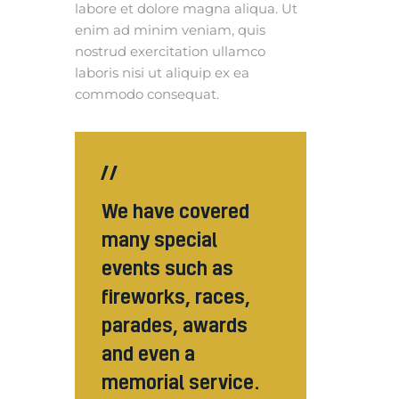
labore et dolore magna aliqua. Ut
enim ad minim veniam, quis
nostrud exercitation ullamco
laboris nisi ut aliquip ex ea
commodo consequat.
We have covered
many special
events such as
fireworks, races,
parades, awards
and even a
memorial service.