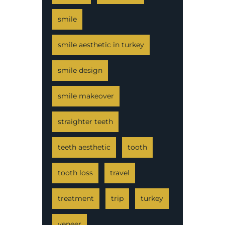
smile
smile aesthetic in turkey
smile design
smile makeover
straighter teeth
teeth aesthetic
tooth
tooth loss
travel
treatment
trip
turkey
veneer