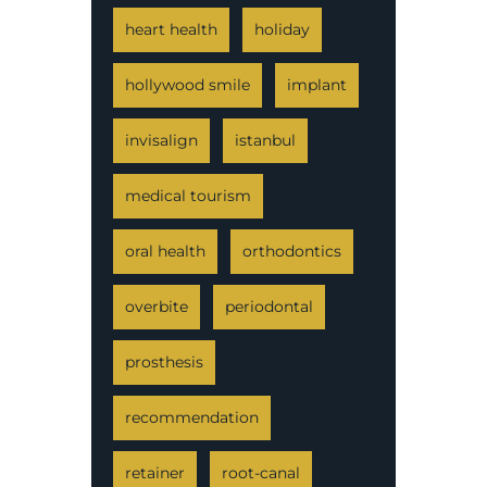
heart health
holiday
hollywood smile
implant
invisalign
istanbul
medical tourism
oral health
orthodontics
overbite
periodontal
prosthesis
recommendation
retainer
root-canal