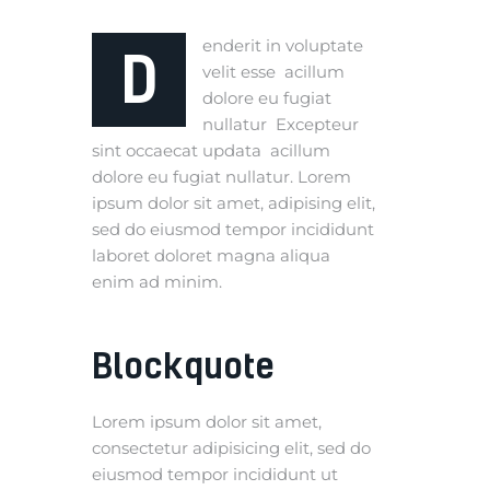
enderit in voluptate
D
velit esse acillum
dolore eu fugiat
nullatur Excepteur
sint occaecat updata acillum
dolore eu fugiat nullatur. Lorem
ipsum dolor sit amet, adipising elit,
sed do eiusmod tempor incididunt
laboret doloret magna aliqua
enim ad minim.
Blockquote
Lorem ipsum dolor sit amet,
consectetur adipisicing elit, sed do
eiusmod tempor incididunt ut