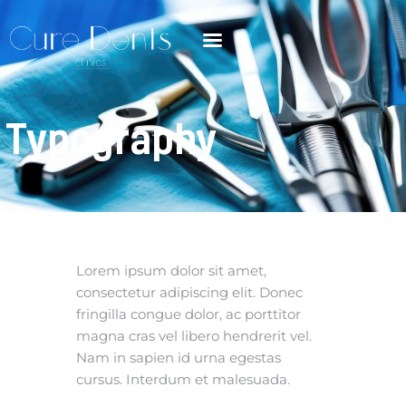
Typography
Lorem ipsum dolor sit amet,
consectetur adipiscing elit. Donec
fringilla congue dolor, ac porttitor
magna cras vel libero hendrerit vel.
Nam in sapien id urna egestas
cursus. Interdum et malesuada.