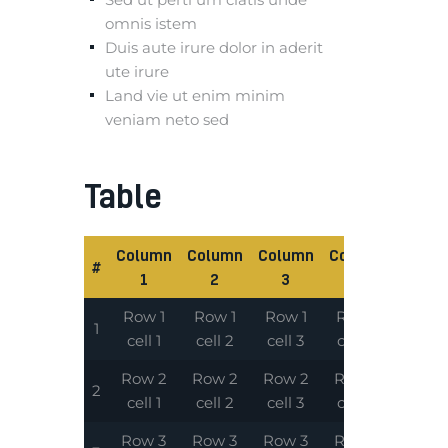
omnis istem
Duis aute irure dolor in aderit
ute irure
Land vie ut enim minim
veniam neto sed
Table
Column
Column
Column
Column
#
1
2
3
4
Row 1
Row 1
Row 1
Row 1
1
cell 1
cell 2
cell 3
cell 4
Row 2
Row 2
Row 2
Row 2
2
cell 1
cell 2
cell 3
cell 4
Row 3
Row 3
Row 3
Row 3