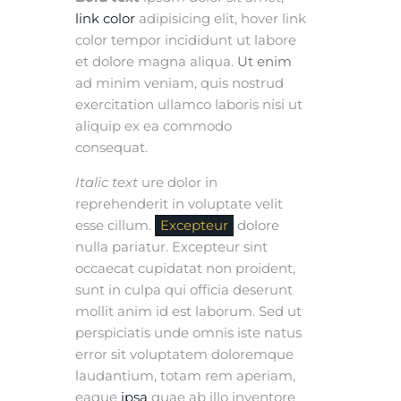
link color
adipisicing elit, hover link
color tempor incididunt ut labore
et dolore magna aliqua.
Ut enim
ad minim veniam, quis nostrud
exercitation ullamco laboris nisi ut
aliquip ex ea commodo
consequat.
Italic text
ure dolor in
reprehenderit in voluptate velit
esse cillum.
Excepteur
dolore
nulla pariatur. Excepteur sint
occaecat cupidatat non proident,
sunt in culpa qui officia deserunt
mollit anim id est laborum. Sed ut
perspiciatis unde omnis iste natus
error sit voluptatem doloremque
laudantium, totam rem aperiam,
eaque
ipsa
quae ab illo inventore