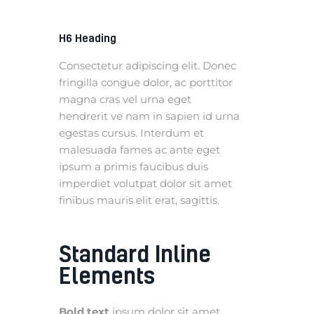
H6 Heading
Consectetur adipiscing elit. Donec
fringilla congue dolor, ac porttitor
magna cras vel urna eget
hendrerit ve nam in sapien id urna
egestas cursus. Interdum et
malesuada fames ac ante eget
ipsum a primis faucibus duis
imperdiet volutpat dolor sit amet
finibus mauris elit erat, sagittis.
Standard Inline
Elements
Bold text
ipsum dolor sit amet,