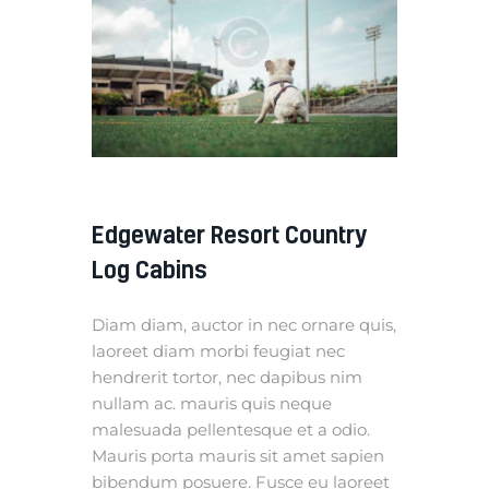
Edgewater Resort Country
Log Cabins
Diam diam, auctor in nec ornare quis,
laoreet diam morbi feugiat nec
hendrerit tortor, nec dapibus nim
nullam ac. mauris quis neque
malesuada pellentesque et a odio.
Mauris porta mauris sit amet sapien
bibendum posuere. Fusce eu laoreet