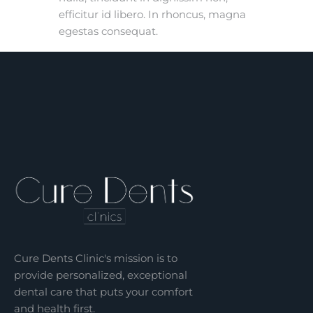
efficitur id libero. In rhoncus, magna
egestas consequat.
Cure Dents Clinic's mission is to
provide personalized, exceptional
dental care that puts your comfort
and health first.