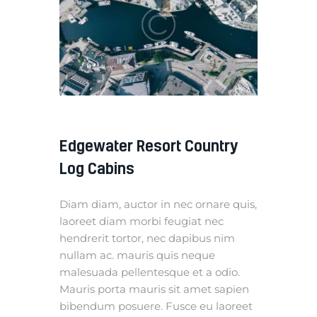
Edgewater Resort Country
Log Cabins
Diam diam, auctor in nec ornare quis,
laoreet diam morbi feugiat nec
hendrerit tortor, nec dapibus nim
nullam ac. mauris quis neque
malesuada pellentesque et a odio.
Mauris porta mauris sit amet sapien
bibendum posuere. Fusce eu laoreet