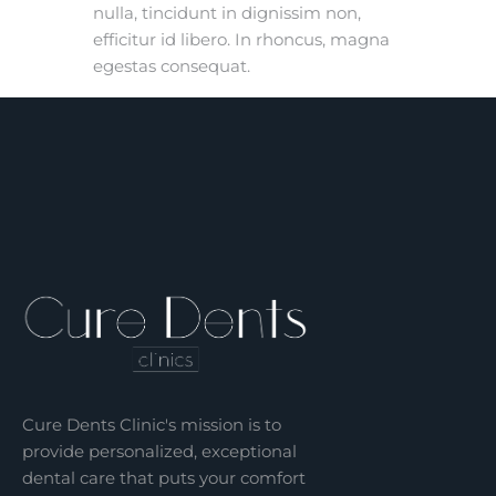
nulla, tincidunt in dignissim non,
efficitur id libero. In rhoncus, magna
egestas consequat.
Cure Dents Clinic's mission is to
provide personalized, exceptional
dental care that puts your comfort