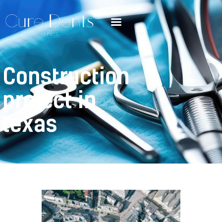
Construction
project in
texas