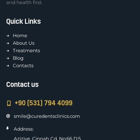
and health first.
Quick Links
Home
About Us
Treatments
Blog
Contacts
Contact us
+90 (531) 794 4099
smile@curedentsclinics.com
Address:
Aziziye, Cinnah Cd. No:66 D:5,