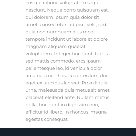
eos qui ratione voluptatem sequi
nesciunt. Neque porro quisquam est,
qui dolorem ipsum quia dolor sit
amet, consectetur, adipisci velit, sed
quia non numquam eius modi
tempora incidunt ut labore et dolore
magnam aliquam quaerat
voluptatem. Integer tincidunt, turpis
sed mattis commodo, eros ipsum
pellentesque leo, id vehicula dolor
arcu nec mi. Phasellus interdum dui
eget ex faucibus laoreet. Proin ligula
urna, malesuada quis metus sit amet,
placerat eleifend ante. Nullam metus
nulla, tincidunt in dignissim non,
efficitur id libero. In rhoncus, magna
egestas consequat.